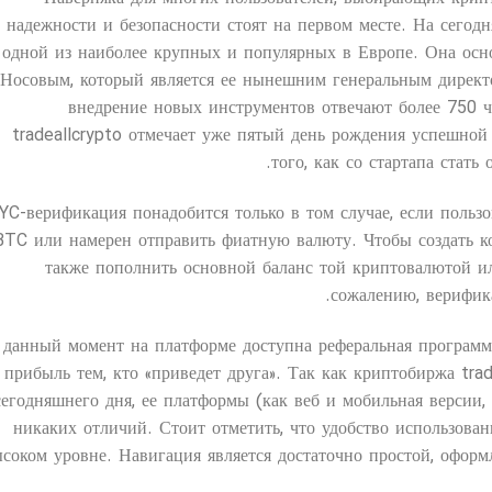
надежности и безопасности стоят на первом месте. На сегодн
одной из наиболее крупных и популярных в Европе. Она осн
Носовым, который является ее нынешним генеральным директ
внедрение новых инструментов отвечают более 750 
tradeallcrypto отмечает уже пятый день рождения успешной
того, как со стартапа стат
YC-верификация понадобится только в том случае, если пользо
BTC или намерен отправить фиатную валюту. Чтобы создать ко
также пополнить основной баланс той криптовалютой ил
сожалению, верифика
 данный момент на платформе доступна реферальная программ
прибыль тем, кто «приведет друга». Так как криптобиржа trad
сегодняшнего дня, ее платформы (как веб и мобильная версии
никаких отличий. Стоит отметить, что удобство использова
соком уровне. Навигация является достаточно простой, оформ