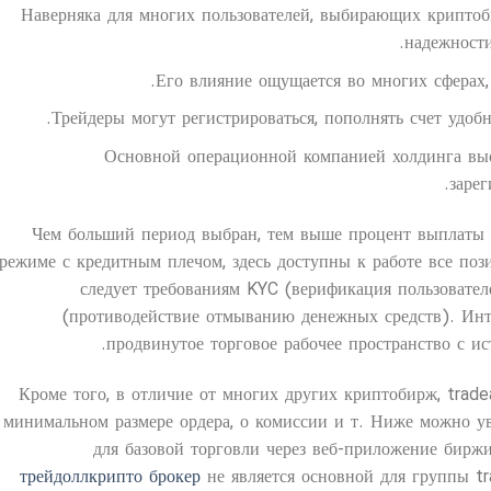
Наверняка для многих пользователей, выбирающих криптоб
надежности
Его влияние ощущается во многих сферах,
Трейдеры могут регистрироваться, пополнять счет удоб
Основной операционной компанией холдинга выс
заре
Чем больший период выбран, тем выше процент выплаты 
режиме с кредитным плечом, здесь доступны к работе все поз
следует требованиям KYC (верификация пользовате
(противодействие отмыванию денежных средств). Инт
продвинутое торговое рабочее пространство с и
Кроме того, в отличие от многих других криптобирж, tradea
минимальном размере ордера, о комиссии и т. Ниже можно ув
для базовой торговли через веб-приложение бирж
трейдоллкрипто брокер
не является основной для группы tra