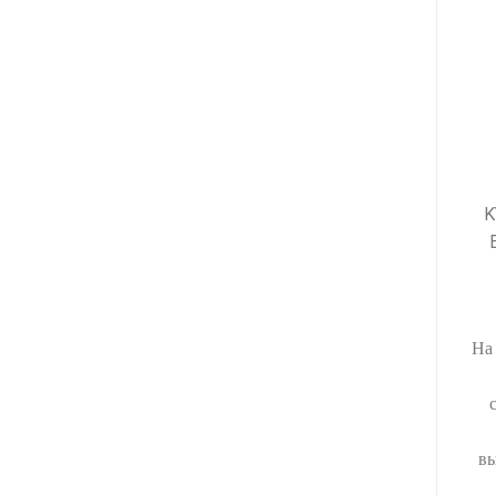
K
На
вы