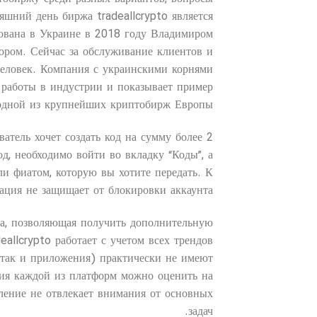
яшний день биржа tradeallcrypto является
ована в Украине в 2018 году Владимиром
ором. Сейчас за обслуживание клиентов и
человек. Компания с украинскими корнями
 работы в индустрии и показывает пример
ь одной из крупнейших криптобирж Европы.
ватель хочет создать код на сумму более 2
д, необходимо войти во вкладку “Коды”, а
и фиатом, которую вы хотите передать. К
ция не защищает от блокировки аккаунта.
а, позволяющая получить дополнительную
eallcrypto работает с учетом всех трендов
, так и приложения) практически не имеют
ния каждой из платформ можно оценить на
ление не отвлекает внимания от основных
задач.