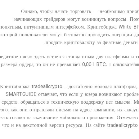
Однако, чтобы начать торговать — необходимо приоб
начинающих трейдеров могут возникнуть вопросы. Поэт
понятным, интуитивным интерфейсом. Криптобиржа White BIT
 которой пользователи могут бесплатно проводить операции д
продать криптовалюту за фиатные деньги 
едитное плечо здесь остается стандартным для платформы и с
размера ордера, то он не превышает 0,001 BTC. Пользовател
Криптобиржа tradeallcrypto – достаточно молодая платформа,
SMARTGUIDE отмечает, что если у юзера возникают пробле
средств, обращаться в техническую поддержку нет смысла. М
того, как они отправляли письмо на адрес компании, их аккау
есть ссылка на скачивание мобильного приложения. Отмечаетс
что и на декстопной версии ресурса. На сайте tradeallcrypt