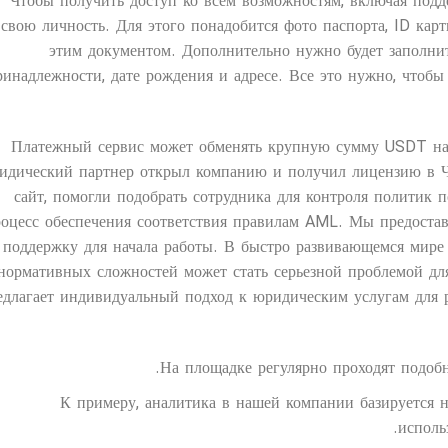
Чтобы получить доступ ко всем возможностям, включая под
свою личность. Для этого понадобится фото паспорта, ID карт
этим документом. Дополнительно нужно будет заполн
ринадлежности, дате рождения и адресе. Все это нужно, чтобы
Платежный сервис может обменять крупную сумму USDT на
идический партнер открыл компанию и получил лицензию в Ч
сайт, помогли подобрать сотрудника для контроля политик 
оцесс обеспечения соответствия правилам AML. Мы предоста
поддержку для начала работы. В быстро развивающемся мире
нормативных сложностей может стать серьезной проблемой для 
едлагает индивидуальный подход к юридическим услугам для 
На площадке регулярно проходят подоб
К примеру, аналитика в нашей компании базируется 
исполь