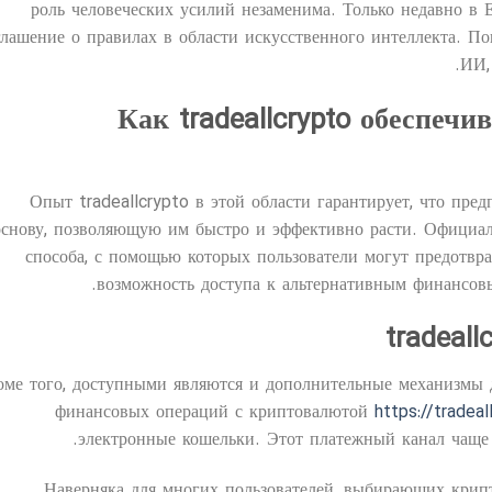
роль человеческих усилий незаменима. Только недавно в 
глашение о правилах в области искусственного интеллекта. По
ИИ,
Как tradeallcrypto обеспечи
Опыт tradeallcrypto в этой области гарантирует, что пре
основу, позволяющую им быстро и эффективно расти. Официал
способа, с помощью которых пользователи могут предотврат
возможность доступа к альтернативным финансов
tradeall
оме того, доступными являются и дополнительные механизмы д
финансовых операций с криптовалютой
https://tradeal
электронные кошельки. Этот платежный канал чаще
Наверняка для многих пользователей, выбирающих крип