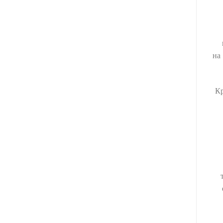
на
Кр