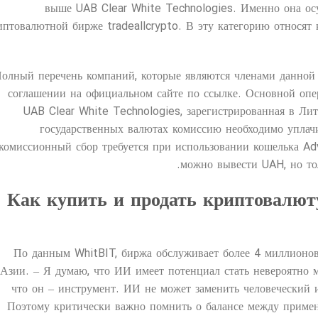
выше UAB Clear White Technologies. Именно она ос
иптовалютной бирже tradeallcrypto. В эту категорию относят
олный перечень компаний, которые являются членами данной
соглашении на официальном сайте по ссылке. Основной опе
UAB Clear White Technologies, зарегистрированная в Ли
государственных валютах комиссию необходимо уплач
комиссионный сбор требуется при использовании кошелька Ad
можно вывести UAH, но тол
Как купить и продать криптовалюту 
По данным WhitBIT, биржа обслуживает более 4 миллионо
Азии. – Я думаю, что ИИ имеет потенциал стать невероятно
что он – инструмент. ИИ не может заменить человеческий и
Поэтому критически важно помнить о балансе между примен