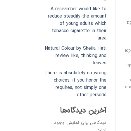
A researcher would like to
reduce steadily the amount
п
of young adults which
tobacco cigarette in their
area
Natural Colour by Sheila Heti
юр
review like, thinking and
leaves
пр
There is absolutely no wrong
choices, if you honor the
пр
requires, not simply one
other person’s
آخرین دیدگاه‌ها
دیدگاهی برای نمایش وجود
ندارد.