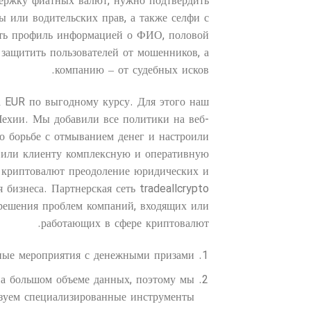
держку фиатных валют, нужно подтвердить
ы или водительских прав, а также селфи с
ить профиль информацией о ФИО, половой
 защитить пользователей от мошенников, а
компанию – от судебных исков.
 EUR по выгодному курсу. Для этого наш
ехии. Мы добавили все политики на веб-
по борьбе с отмыванием денег и настроили
вили клиенту комплексную и оперативную
 криптовалют преодоление юридических и
бизнеса. Партнерская сеть tradeallcrypto
решения проблем компаний, входящих или
работающих в сфере криптовалют.
ные мероприятия с денежными призами.
на большом объеме данных, поэтому мы
зуем специализированные инструменты.