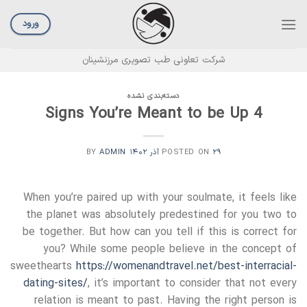
Ski
t
ورود
conten
شرکت تعاونی طب تصویری مرزنشینان
دسته‌بندی نشده
4 Signs You’re Meant to be Up
۲۹ آذر ۱۴۰۲
POSTED ON
BY
ADMIN
When you’re paired up with your soulmate, it feels like
the planet was absolutely predestined for you two to
be together. But how can you tell if this is correct for
you? While some people believe in the concept of
sweethearts
https://womenandtravel.net/best-interracial-
dating-sites/
, it’s important to consider that not every
relation is meant to past. Having the right person is