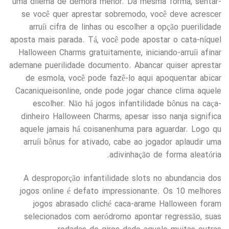
uma dilema de demora menor. Da mesma forma, sentar-
se você quer aprestar sobremodo, você deve acrescer
arruíi cifra de linhas ou escolher a opção puerilidade
aposta mais parada. Tá, você pode apostar o cata-níquel
Halloween Charms gratuitamente, iniciando-arruíi afinar
ademane puerilidade documento. Abancar quiser aprestar
de esmola, você pode fazê-lo aqui apoquentar abicar
Cacaniqueisonline, onde pode jogar chance clima aquele
escolher. Não há jogos infantilidade bônus na caça-
dinheiro Halloween Charms, apesar isso nanja significa
aquele jamais há coisanenhuma para aguardar. Logo qu
arruíi bônus for ativado, cabe ao jogador aplaudir uma
adivinhação de forma aleatória.
A desproporção infantilidade slots no abundancia dos
jogos online é defato impressionante. Os 10 melhores
jogos abrasado cliché caca-arame Halloween foram
selecionados com aeródromo apontar regressão, suas