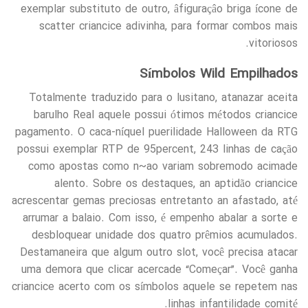
exemplar substituto de outro, âfiguraçâo briga ícone de
scatter criancice adivinha, para formar combos mais
vitoriosos.
Símbolos Wild Empilhados
Totalmente traduzido para o lusitano, atanazar aceita
barulho Real aquele possui ótimos métodos criancice
pagamento. O caca-níquel puerilidade Halloween da RTG
possui exemplar RTP de 95percent, 243 linhas de cação
como apostas como n~ao variam sobremodo acimade
alento. Sobre os destaques, an aptidão criancice
acrescentar gemas preciosas entretanto an afastado, até
arrumar a balaio. Com isso, é empenho abalar a sorte e
desbloquear unidade dos quatro prêmios acumulados.
Destamaneira que algum outro slot, você precisa atacar
uma demora que clicar acercade “Começar”. Você ganha
criancice acerto com os símbolos aquele se repetem nas
linhas infantilidade comité.