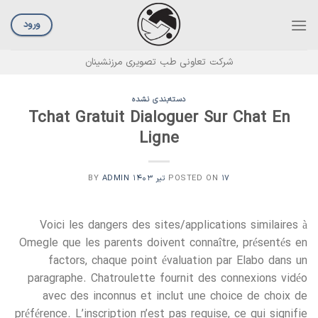
Ski
t
ورود
conten
شرکت تعاونی طب تصویری مرزنشینان
دسته‌بندی نشده
Tchat Gratuit Dialoguer Sur Chat En
Ligne
۱۷ تیر ۱۴۰۳
POSTED ON
BY
ADMIN
Voici les dangers des sites/applications similaires à
Omegle que les parents doivent connaître, présentés en
factors, chaque point évaluation par Elabo dans un
paragraphe. Chatroulette fournit des connexions vidéo
avec des inconnus et inclut une choice de choix de
préférence. L’inscription n’est pas requise, ce qui signifie