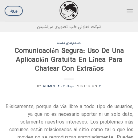
Ski
t
ورود
conten
شرکت تعاونی طب تصویری مرزنشینان
دسته‌بندی نشده
Comunicación Segura: Uso De Una
Aplicación Gratuita En Línea Para
Chatear Con Extraños
۳ مرداد ۱۴۰۳
POSTED ON
BY
ADMIN
Básicamente, porque da vía libre a todo tipo de usuarios,
ya que no es necesario aportar ni un solo dato,
solamente nuestros intereses. Los problemas más
comunes están relacionados al sitio como tal o que los
movies no se reproduzcan apropiadamente. Pueden