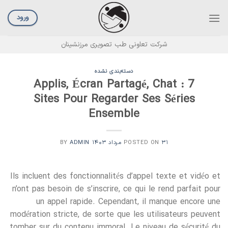
Ski
t
ورود
conten
شرکت تعاونی طب تصویری مرزنشینان
دسته‌بندی نشده
Applis, Écran Partagé, Chat : 7
Sites Pour Regarder Ses Séries
Ensemble
۳۱ مرداد ۱۴۰۳
POSTED ON
BY
ADMIN
Ils incluent des fonctionnalités d’appel texte et vidéo et
n’ont pas besoin de s’inscrire, ce qui le rend parfait pour
un appel rapide. Cependant, il manque encore une
modération stricte, de sorte que les utilisateurs peuvent
tomber sur du contenu immoral. Le niveau de sécurité du