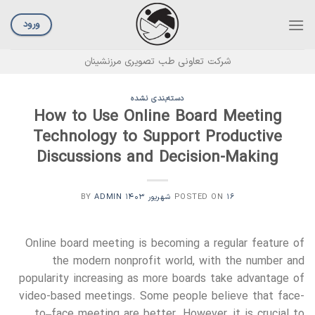
Ski
t
ورود
conten
شرکت تعاونی طب تصویری مرزنشینان
دسته‌بندی نشده
How to Use Online Board Meeting
Technology to Support Productive
Discussions and Decision-Making
۱۶ شهریور ۱۴۰۳
POSTED ON
BY
ADMIN
Online board meeting is becoming a regular feature of
the modern nonprofit world, with the number and
popularity increasing as more boards take advantage of
video-based meetings. Some people believe that face-
to–face meeting are better. However, it is crucial to