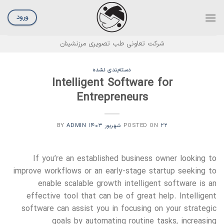
Ski
t
ورود
conten
شرکت تعاونی طب تصویری مرزنشینان
دسته‌بندی نشده
Intelligent Software for
Entrepreneurs
۲۲ شهریور ۱۴۰۳
POSTED ON
BY
ADMIN
If you’re an established business owner looking to
improve workflows or an early-stage startup seeking to
enable scalable growth intelligent software is an
effective tool that can be of great help. Intelligent
software can assist you in focusing on your strategic
goals by automating routine tasks, increasing