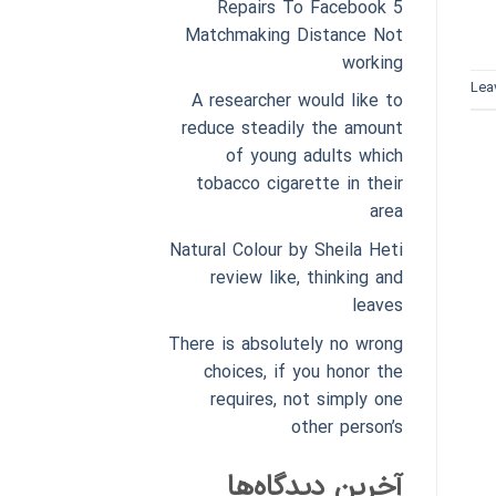
5 Repairs To Facebook
Matchmaking Distance Not
working
Lea
A researcher would like to
reduce steadily the amount
of young adults which
tobacco cigarette in their
area
Natural Colour by Sheila Heti
review like, thinking and
leaves
There is absolutely no wrong
choices, if you honor the
requires, not simply one
other person’s
آخرین دیدگاه‌ها