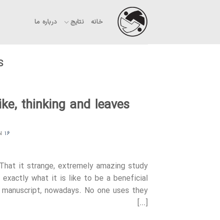
Ski
t
خانه
نتایج
درباره ما
conten
S
ike, thinking and leaves
۱۶ بهمن ۱۴۰۳
ON
s That it strange, extremely amazing study
 exactly what it is like to be a beneficial
 a manuscript, nowadays. No one uses they
[…]